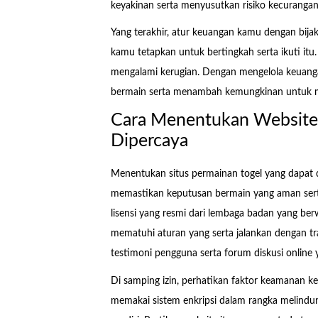
keyakinan serta menyusutkan risiko kecurangan
Yang terakhir, atur keuangan kamu dengan bijak
kamu tetapkan untuk bertingkah serta ikuti itu.
mengalami kerugian. Dengan mengelola keuang
bermain serta menambah kemungkinan untuk me
Cara Menentukan Website 
Dipercaya
Menentukan situs permainan togel yang dapat 
memastikan keputusan bermain yang aman serta
lisensi yang resmi dari lembaga badan yang ber
mematuhi aturan yang serta jalankan dengan tra
testimoni pengguna serta forum diskusi onli
Di samping izin, perhatikan faktor keamanan 
memakai sistem enkripsi dalam rangka melindu