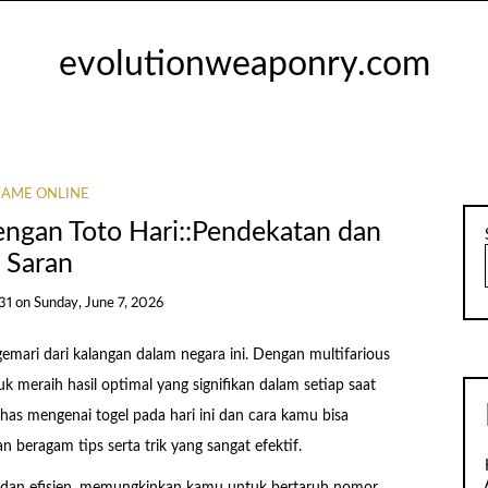
evolutionweaponry.com
AME ONLINE
ngan Toto Hari::Pendekatan dan
Saran
31
on
Sunday, June 7, 2026
mari dari kalangan dalam negara ini. Dengan multifarious
k meraih hasil optimal yang signifikan dalam setiap saat
has mengenai togel pada hari ini dan cara kamu bisa
eragam tips serta trik yang sangat efektif.