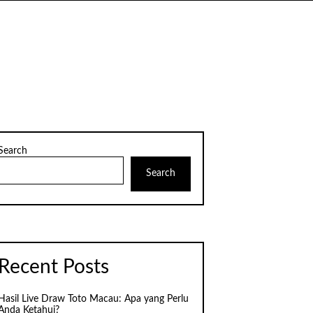
Search
Search
Recent Posts
Hasil Live Draw Toto Macau: Apa yang Perlu
Anda Ketahui?