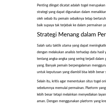
Penting diingat dicatat adalah togel merupak
strategi yang dapat digunakan dalam menaikkan 
oleh sebab itu pemain sebaiknya tetap bertaru
baik supaya tak terjebak ke dalam permainan y
Strategi Menang dalam Per
Salah satu taktik utama yang dapat meningkat
dengan melakukan analisis terhadap data hasil
tentang angka-angka yang sering terjadi dalam
yang. Banyak pemain berpengalaman menggunaka
untuk keputusan yang diambil bisa lebih benar s
Selain itu, kritis agar menentukan situs togel o
sebelumnya memulai permainan. Platform yang
lebih besar tetapi melainkan menyediakan lay
aman. Dengan menggunakan platform yang kred