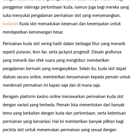
penggemar olahraga perlombaan kuda, namun juga bagi mereka yang
suka menyukai pengalaman permainan slot yang menyenangkan.
kudaslot
Kuda slot memadukan keseruan dan kesempatan untuk
mendapatkan kemenangan besar.
Permainan kuda slot sering hadir dalam berbagai fitur yang menarik
seperti putaran, ikon liar, serta jackpot progresif. Desain grafisnya
yang menarik dan efek suara yang menghibur memberikan
pengalaman bermain yang mengasyikkan. Selain itu, kuda slot dapat
diakses secara online, memberikan kenyamanan kepada pemain untuk
menikmati permainan ini kapan saja dan di mana saja.
Beragam platform kasino online menawarkan permainan kuda slot
dengan variasi yang berbeda. Pemain bisa menentukan dari banyak
tema yang berkaitan dengan kuda dan perlombaan, serta ketentuan
permainan yang bervariasi. Hal ini memberikan banyak pilihan bagi
pecinta slot untuk menemukan permainan yang sesuai dengan