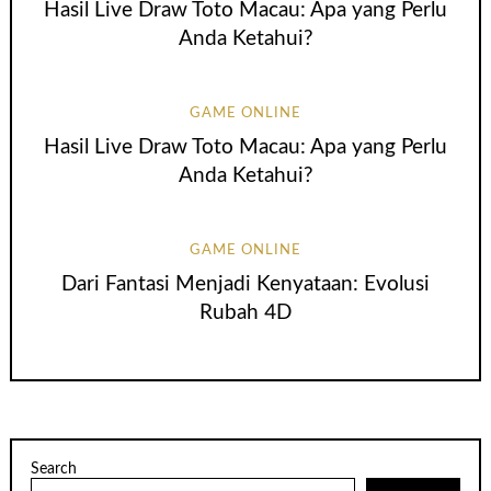
Hasil Live Draw Toto Macau: Apa yang Perlu
Anda Ketahui?
GAME ONLINE
Hasil Live Draw Toto Macau: Apa yang Perlu
Anda Ketahui?
GAME ONLINE
Dari Fantasi Menjadi Kenyataan: Evolusi
Rubah 4D
Search