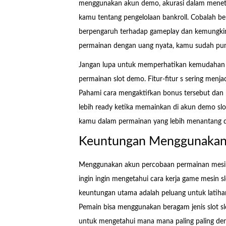
menggunakan akun demo, akurasi dalam mene
kamu tentang pengelolaan bankroll. Cobalah be
berpengaruh terhadap gameplay dan kemungkin
permainan dengan uang nyata, kamu sudah pun
Jangan lupa untuk memperhatikan kemudahan b
permainan slot demo. Fitur-fitur s sering menj
Pahami cara mengaktifkan bonus tersebut dan 
lebih ready ketika memainkan di akun demo sl
kamu dalam permainan yang lebih menantang d
Keuntungan Menggunakan 
Menggunakan akun percobaan permainan mesin
ingin ingin mengetahui cara kerja game mesin s
keuntungan utama adalah peluang untuk latih
Pemain bisa menggunakan beragam jenis slot sl
untuk mengetahui mana mana paling paling deng