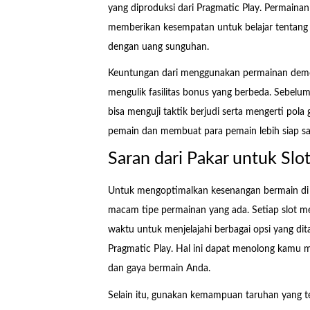
yang diproduksi dari Pragmatic Play. Permaina
memberikan kesempatan untuk belajar tentang 
dengan uang sunguhan.
Keuntungan dari menggunakan permainan demo
mengulik fasilitas bonus yang berbeda. Sebelu
bisa menguji taktik berjudi serta mengerti pol
pemain dan membuat para pemain lebih siap s
Saran dari Pakar untuk Sl
Untuk mengoptimalkan kesenangan bermain di p
macam tipe permainan yang ada. Setiap slot mem
waktu untuk menjelajahi berbagai opsi yang dit
Pragmatic Play. Hal ini dapat menolong kamu 
dan gaya bermain Anda.
Selain itu, gunakan kemampuan taruhan yang 