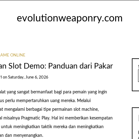
evolutionweaponry.com
AME ONLINE
nan Slot Demo: Panduan dari Pakar
1
on
Saturday, June 6, 2026
 alat yang sangat bermanfaat bagi para pemain yang ingin
rus perlu mempertaruhkan uang mereka. Melalui
t mengalami berbagai tipe permainan slot machine,
l misalnya Pragmatic Play. Hal ini memberikan kesempatan
 untuk meningkatkan taktik mereka dan meningkatkan
an dan menyenangkan.