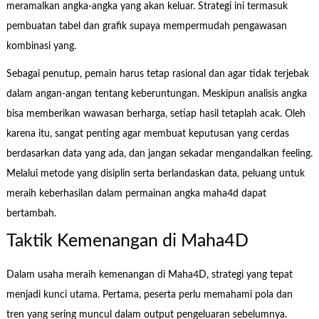
meramalkan angka-angka yang akan keluar. Strategi ini termasuk
pembuatan tabel dan grafik supaya mempermudah pengawasan
kombinasi yang.
Sebagai penutup, pemain harus tetap rasional dan agar tidak terjebak
dalam angan-angan tentang keberuntungan. Meskipun analisis angka
bisa memberikan wawasan berharga, setiap hasil tetaplah acak. Oleh
karena itu, sangat penting agar membuat keputusan yang cerdas
berdasarkan data yang ada, dan jangan sekadar mengandalkan feeling.
Melalui metode yang disiplin serta berlandaskan data, peluang untuk
meraih keberhasilan dalam permainan angka maha4d dapat
bertambah.
Taktik Kemenangan di Maha4D
Dalam usaha meraih kemenangan di Maha4D, strategi yang tepat
menjadi kunci utama. Pertama, peserta perlu memahami pola dan
tren yang sering muncul dalam output pengeluaran sebelumnya.