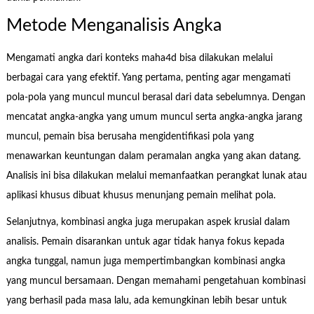
Metode Menganalisis Angka
Mengamati angka dari konteks maha4d bisa dilakukan melalui
berbagai cara yang efektif. Yang pertama, penting agar mengamati
pola-pola yang muncul muncul berasal dari data sebelumnya. Dengan
mencatat angka-angka yang umum muncul serta angka-angka jarang
muncul, pemain bisa berusaha mengidentifikasi pola yang
menawarkan keuntungan dalam peramalan angka yang akan datang.
Analisis ini bisa dilakukan melalui memanfaatkan perangkat lunak atau
aplikasi khusus dibuat khusus menunjang pemain melihat pola.
Selanjutnya, kombinasi angka juga merupakan aspek krusial dalam
analisis. Pemain disarankan untuk agar tidak hanya fokus kepada
angka tunggal, namun juga mempertimbangkan kombinasi angka
yang muncul bersamaan. Dengan memahami pengetahuan kombinasi
yang berhasil pada masa lalu, ada kemungkinan lebih besar untuk