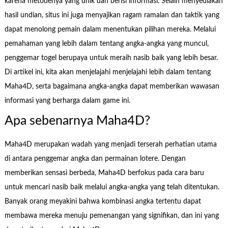
karena metodenya yang unik dan berisi informasi. Selain menyediakan
hasil undian, situs ini juga menyajikan ragam ramalan dan taktik yang
dapat menolong pemain dalam menentukan pilihan mereka. Melalui
pemahaman yang lebih dalam tentang angka-angka yang muncul,
penggemar togel berupaya untuk meraih nasib baik yang lebih besar.
Di artikel ini, kita akan menjelajahi menjelajahi lebih dalam tentang
Maha4D, serta bagaimana angka-angka dapat memberikan wawasan
informasi yang berharga dalam game ini.
Apa sebenarnya Maha4D?
Maha4D merupakan wadah yang menjadi terserah perhatian utama
di antara penggemar angka dan permainan lotere. Dengan
memberikan sensasi berbeda, Maha4D berfokus pada cara baru
untuk mencari nasib baik melalui angka-angka yang telah ditentukan.
Banyak orang meyakini bahwa kombinasi angka tertentu dapat
membawa mereka menuju pemenangan yang signifikan, dan ini yang