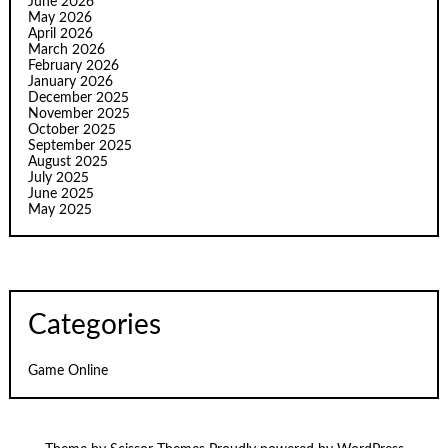
June 2026
May 2026
April 2026
March 2026
February 2026
January 2026
December 2025
November 2025
October 2025
September 2025
August 2025
July 2025
June 2025
May 2025
Categories
Game Online