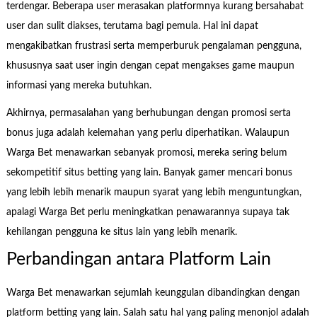
terdengar. Beberapa user merasakan platformnya kurang bersahabat
user dan sulit diakses, terutama bagi pemula. Hal ini dapat
mengakibatkan frustrasi serta memperburuk pengalaman pengguna,
khususnya saat user ingin dengan cepat mengakses game maupun
informasi yang mereka butuhkan.
Akhirnya, permasalahan yang berhubungan dengan promosi serta
bonus juga adalah kelemahan yang perlu diperhatikan. Walaupun
Warga Bet menawarkan sebanyak promosi, mereka sering belum
sekompetitif situs betting yang lain. Banyak gamer mencari bonus
yang lebih lebih menarik maupun syarat yang lebih menguntungkan,
apalagi Warga Bet perlu meningkatkan penawarannya supaya tak
kehilangan pengguna ke situs lain yang lebih menarik.
Perbandingan antara Platform Lain
Warga Bet menawarkan sejumlah keunggulan dibandingkan dengan
platform betting yang lain. Salah satu hal yang paling menonjol adalah