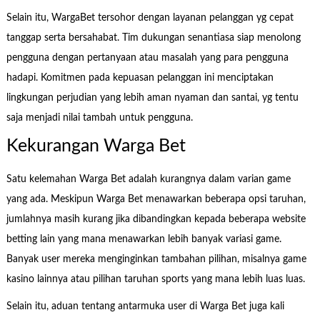
Selain itu, WargaBet tersohor dengan layanan pelanggan yg cepat
tanggap serta bersahabat. Tim dukungan senantiasa siap menolong
pengguna dengan pertanyaan atau masalah yang para pengguna
hadapi. Komitmen pada kepuasan pelanggan ini menciptakan
lingkungan perjudian yang lebih aman nyaman dan santai, yg tentu
saja menjadi nilai tambah untuk pengguna.
Kekurangan Warga Bet
Satu kelemahan Warga Bet adalah kurangnya dalam varian game
yang ada. Meskipun Warga Bet menawarkan beberapa opsi taruhan,
jumlahnya masih kurang jika dibandingkan kepada beberapa website
betting lain yang mana menawarkan lebih banyak variasi game.
Banyak user mereka menginginkan tambahan pilihan, misalnya game
kasino lainnya atau pilihan taruhan sports yang mana lebih luas luas.
Selain itu, aduan tentang antarmuka user di Warga Bet juga kali