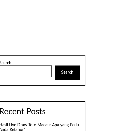
Search
Search
Recent Posts
Hasil Live Draw Toto Macau: Apa yang Perlu
Anda Ketahui?