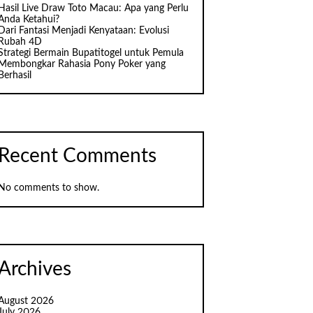
Hasil Live Draw Toto Macau: Apa yang Perlu
Anda Ketahui?
Dari Fantasi Menjadi Kenyataan: Evolusi
Rubah 4D
Strategi Bermain Bupatitogel untuk Pemula
Membongkar Rahasia Pony Poker yang
Berhasil
Recent Comments
No comments to show.
Archives
August 2026
July 2026