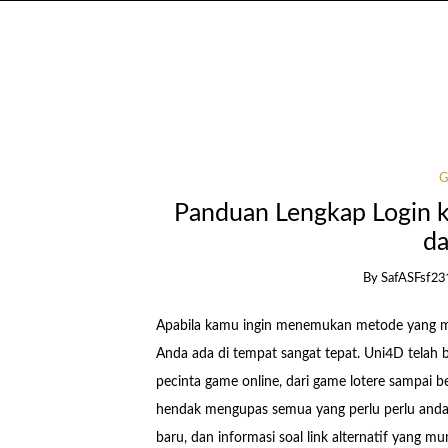
G
Panduan Lengkap Login 
da
By
SafASFsf23
Apabila kamu ingin menemukan metode yang m
Anda ada di tempat sangat tepat. Uni4D telah be
pecinta game online, dari game lotere sampai ber
hendak mengupas semua yang perlu perlu anda 
baru, dan informasi soal link alternatif yang