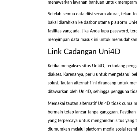
menawarkan layanan bantuan untuk mempermu
Setelah semua data diisi secara akurat, tekan 
bakal diarahkan ke dasbor utama platform Uni4D
fasilitas yang ada. Jika Anda lupa password, t
menyimpan data masuk ini untuk memudahkan a
Link Cadangan Uni4D
Ketika mengakses situs Uni4D, terkadang pengg
diakses. Karenanya, perlu untuk mengetahui be
solusi. Tautan alternatif ini dirancang untuk 
ditawarkan oleh Uni4D, sehingga pengguna tid
Memakai tautan alternatif Uni4D tidak cuma 
bermain tetap lancar tanpa gangguan. Pastikan 
yang terpercaya untuk menghindari situs yang t
diumumkan melalui platform media sosial resm