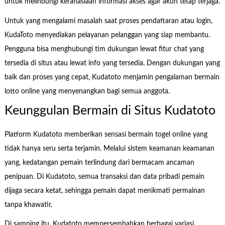
untuk melindungi kerahasiaan informasi akses agar akun tetap terjaga.
Untuk yang mengalami masalah saat proses pendaftaran atau login,
KudaToto menyediakan pelayanan pelanggan yang siap membantu.
Pengguna bisa menghubungi tim dukungan lewat fitur chat yang
tersedia di situs atau lewat info yang tersedia. Dengan dukungan yang
baik dan proses yang cepat, Kudatoto menjamin pengalaman bermain
lotto online yang menyenangkan bagi semua anggota.
Keunggulan Bermain di Situs Kudatoto
Platform Kudatoto memberikan sensasi bermain togel online yang
tidak hanya seru serta terjamin. Melalui sistem keamanan keamanan
yang, kedatangan pemain terlindung dari bermacam ancaman
penipuan. Di Kudatoto, semua transaksi dan data pribadi pemain
dijaga secara ketat, sehingga pemain dapat menikmati permainan
tanpa khawatir.
Di samping itu, Kudatoto mempersembahkan berbagai variasi