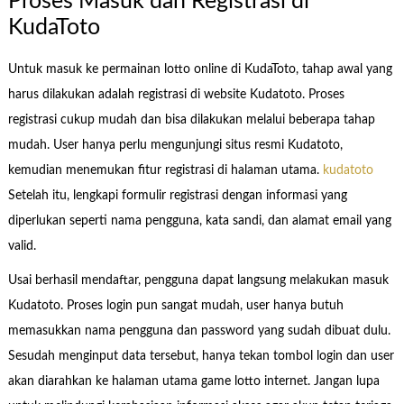
Proses Masuk dan Registrasi di
KudaToto
Untuk masuk ke permainan lotto online di KudaToto, tahap awal yang
harus dilakukan adalah registrasi di website Kudatoto. Proses
registrasi cukup mudah dan bisa dilakukan melalui beberapa tahap
mudah. User hanya perlu mengunjungi situs resmi Kudatoto,
kemudian menemukan fitur registrasi di halaman utama.
kudatoto
Setelah itu, lengkapi formulir registrasi dengan informasi yang
diperlukan seperti nama pengguna, kata sandi, dan alamat email yang
valid.
Usai berhasil mendaftar, pengguna dapat langsung melakukan masuk
Kudatoto. Proses login pun sangat mudah, user hanya butuh
memasukkan nama pengguna dan password yang sudah dibuat dulu.
Sesudah menginput data tersebut, hanya tekan tombol login dan user
akan diarahkan ke halaman utama game lotto internet. Jangan lupa