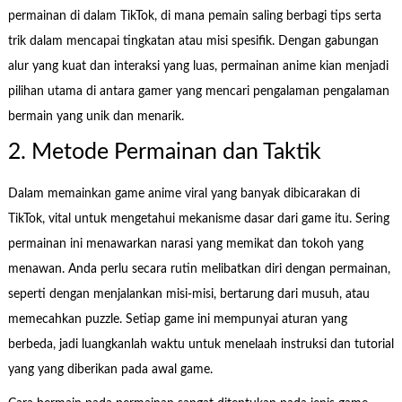
permainan di dalam TikTok, di mana pemain saling berbagi tips serta
trik dalam mencapai tingkatan atau misi spesifik. Dengan gabungan
alur yang kuat dan interaksi yang luas, permainan anime kian menjadi
pilihan utama di antara gamer yang mencari pengalaman pengalaman
bermain yang unik dan menarik.
2. Metode Permainan dan Taktik
Dalam memainkan game anime viral yang banyak dibicarakan di
TikTok, vital untuk mengetahui mekanisme dasar dari game itu. Sering
permainan ini menawarkan narasi yang memikat dan tokoh yang
menawan. Anda perlu secara rutin melibatkan diri dengan permainan,
seperti dengan menjalankan misi-misi, bertarung dari musuh, atau
memecahkan puzzle. Setiap game ini mempunyai aturan yang
berbeda, jadi luangkanlah waktu untuk menelaah instruksi dan tutorial
yang yang diberikan pada awal game.