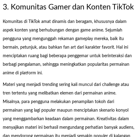
3. Komunitas Gamer dan Konten TikTok
Komunitas di TikTok amat dinamis dan beragam, khususnya dalam
aspek konten yang berhubungan dengan game anime. Sejumlah
pengguna yang mengunggah rekaman gameplay mereka, baik itu
bermain, petunjuk, atau bahkan fan art dari karakter favorit. Hal ini
menciptakan ruang bagi beberapa penggemar untuk berinteraksi dan
berbagi pengalaman, sehingga meningkatkan popularitas permainan
anime di platform ini.
Materi yang menjadi trending sering kali muncul dari challenge atau
tren tertentu yang melibatkan elemen dari permainan anime.
Misalnya, para pengguna melakukan penampilan tokoh dari
permainan yang lagi populer maupun menciptakan skenario konyol
yang menggambarkan keadaan dalam permainan. Kreativitas dalam
menyajikan materi ini berhasil mengundang perhatian banyak audiens,
dan mendorong permainan itu menjadi semakin populer di kalangan