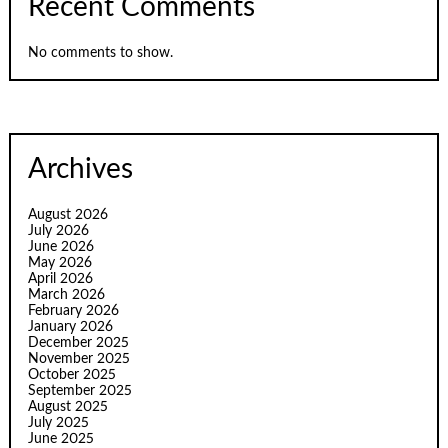
Recent Comments
No comments to show.
Archives
August 2026
July 2026
June 2026
May 2026
April 2026
March 2026
February 2026
January 2026
December 2025
November 2025
October 2025
September 2025
August 2025
July 2025
June 2025