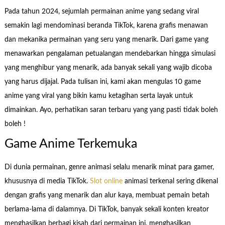
Pada tahun 2024, sejumlah permainan anime yang sedang viral
semakin lagi mendominasi beranda TikTok, karena grafis menawan
dan mekanika permainan yang seru yang menarik. Dari game yang
menawarkan pengalaman petualangan mendebarkan hingga simulasi
yang menghibur yang menarik, ada banyak sekali yang wajib dicoba
yang harus dijajal. Pada tulisan ini, kami akan mengulas 10 game
anime yang viral yang bikin kamu ketagihan serta layak untuk
dimainkan. Ayo, perhatikan saran terbaru yang yang pasti tidak boleh
boleh !
Game Anime Terkemuka
Di dunia permainan, genre animasi selalu menarik minat para gamer,
khususnya di media TikTok.
Slot online
animasi terkenal sering dikenal
dengan grafis yang menarik dan alur kaya, membuat pemain betah
berlama-lama di dalamnya. Di TikTok, banyak sekali konten kreator
menghasilkan berbagi kisah dari permainan ini, menghasilkan