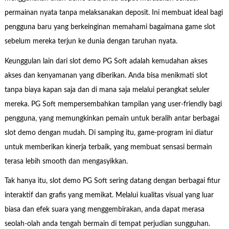
permainan nyata tanpa melaksanakan deposit. Ini membuat ideal bagi
pengguna baru yang berkeinginan memahami bagaimana game slot
sebelum mereka terjun ke dunia dengan taruhan nyata.
Keunggulan lain dari slot demo PG Soft adalah kemudahan akses
akses dan kenyamanan yang diberikan. Anda bisa menikmati slot
tanpa biaya kapan saja dan di mana saja melalui perangkat seluler
mereka. PG Soft mempersembahkan tampilan yang user-friendly bagi
pengguna, yang memungkinkan pemain untuk beralih antar berbagai
slot demo dengan mudah. Di samping itu, game-program ini diatur
untuk memberikan kinerja terbaik, yang membuat sensasi bermain
terasa lebih smooth dan mengasyikkan.
Tak hanya itu, slot demo PG Soft sering datang dengan berbagai fitur
interaktif dan grafis yang memikat. Melalui kualitas visual yang luar
biasa dan efek suara yang menggembirakan, anda dapat merasa
seolah-olah anda tengah bermain di tempat perjudian sungguhan.