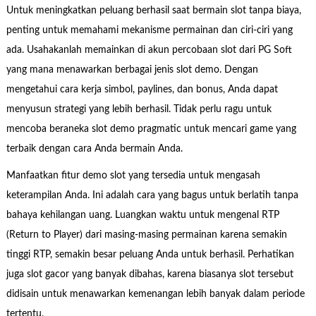
Untuk meningkatkan peluang berhasil saat bermain slot tanpa biaya,
penting untuk memahami mekanisme permainan dan ciri-ciri yang
ada. Usahakanlah memainkan di akun percobaan slot dari PG Soft
yang mana menawarkan berbagai jenis slot demo. Dengan
mengetahui cara kerja simbol, paylines, dan bonus, Anda dapat
menyusun strategi yang lebih berhasil. Tidak perlu ragu untuk
mencoba beraneka slot demo pragmatic untuk mencari game yang
terbaik dengan cara Anda bermain Anda.
Manfaatkan fitur demo slot yang tersedia untuk mengasah
keterampilan Anda. Ini adalah cara yang bagus untuk berlatih tanpa
bahaya kehilangan uang. Luangkan waktu untuk mengenal RTP
(Return to Player) dari masing-masing permainan karena semakin
tinggi RTP, semakin besar peluang Anda untuk berhasil. Perhatikan
juga slot gacor yang banyak dibahas, karena biasanya slot tersebut
didisain untuk menawarkan kemenangan lebih banyak dalam periode
tertentu.