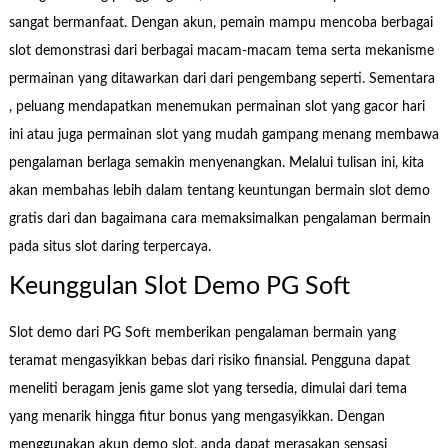
sangat bermanfaat. Dengan akun, pemain mampu mencoba berbagai
slot demonstrasi dari berbagai macam-macam tema serta mekanisme
permainan yang ditawarkan dari dari pengembang seperti. Sementara
, peluang mendapatkan menemukan permainan slot yang gacor hari
ini atau juga permainan slot yang mudah gampang menang membawa
pengalaman berlaga semakin menyenangkan. Melalui tulisan ini, kita
akan membahas lebih dalam tentang keuntungan bermain slot demo
gratis dari dan bagaimana cara memaksimalkan pengalaman bermain
pada situs slot daring terpercaya.
Keunggulan Slot Demo PG Soft
Slot demo dari PG Soft memberikan pengalaman bermain yang
teramat mengasyikkan bebas dari risiko finansial. Pengguna dapat
meneliti beragam jenis game slot yang tersedia, dimulai dari tema
yang menarik hingga fitur bonus yang mengasyikkan. Dengan
menggunakan akun demo slot, anda dapat merasakan sensasi