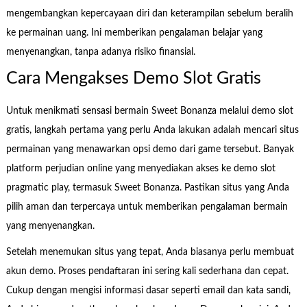
mengembangkan kepercayaan diri dan keterampilan sebelum beralih
ke permainan uang. Ini memberikan pengalaman belajar yang
menyenangkan, tanpa adanya risiko finansial.
Cara Mengakses Demo Slot Gratis
Untuk menikmati sensasi bermain Sweet Bonanza melalui demo slot
gratis, langkah pertama yang perlu Anda lakukan adalah mencari situs
permainan yang menawarkan opsi demo dari game tersebut. Banyak
platform perjudian online yang menyediakan akses ke demo slot
pragmatic play, termasuk Sweet Bonanza. Pastikan situs yang Anda
pilih aman dan terpercaya untuk memberikan pengalaman bermain
yang menyenangkan.
Setelah menemukan situs yang tepat, Anda biasanya perlu membuat
akun demo. Proses pendaftaran ini sering kali sederhana dan cepat.
Cukup dengan mengisi informasi dasar seperti email dan kata sandi,