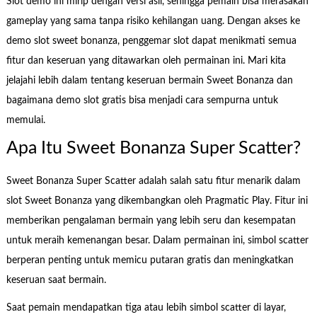
Slot demo ini mirip dengan versi asli, sehingga pemain bisa merasakan
gameplay yang sama tanpa risiko kehilangan uang. Dengan akses ke
demo slot sweet bonanza, penggemar slot dapat menikmati semua
fitur dan keseruan yang ditawarkan oleh permainan ini. Mari kita
jelajahi lebih dalam tentang keseruan bermain Sweet Bonanza dan
bagaimana demo slot gratis bisa menjadi cara sempurna untuk
memulai.
Apa Itu Sweet Bonanza Super Scatter?
Sweet Bonanza Super Scatter adalah salah satu fitur menarik dalam
slot Sweet Bonanza yang dikembangkan oleh Pragmatic Play. Fitur ini
memberikan pengalaman bermain yang lebih seru dan kesempatan
untuk meraih kemenangan besar. Dalam permainan ini, simbol scatter
berperan penting untuk memicu putaran gratis dan meningkatkan
keseruan saat bermain.
Saat pemain mendapatkan tiga atau lebih simbol scatter di layar,