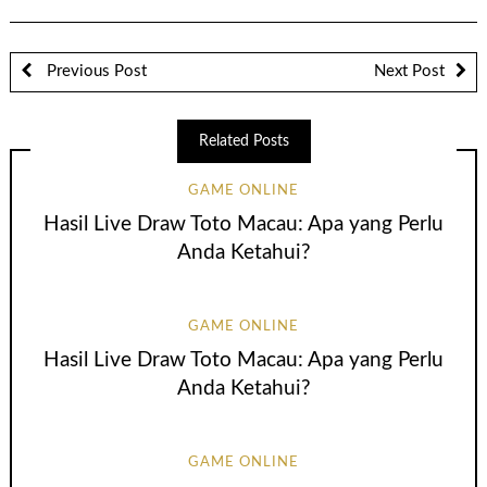
Previous Post
Next Post
Related Posts
GAME ONLINE
Hasil Live Draw Toto Macau: Apa yang Perlu
Anda Ketahui?
GAME ONLINE
Hasil Live Draw Toto Macau: Apa yang Perlu
Anda Ketahui?
GAME ONLINE