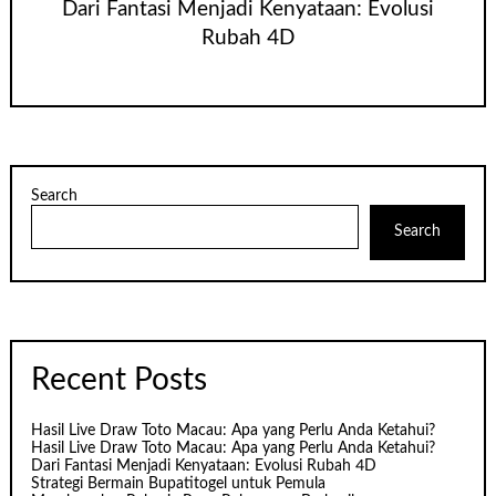
Dari Fantasi Menjadi Kenyataan: Evolusi
Rubah 4D
Search
Search
Recent Posts
Hasil Live Draw Toto Macau: Apa yang Perlu Anda Ketahui?
Hasil Live Draw Toto Macau: Apa yang Perlu Anda Ketahui?
Dari Fantasi Menjadi Kenyataan: Evolusi Rubah 4D
Strategi Bermain Bupatitogel untuk Pemula