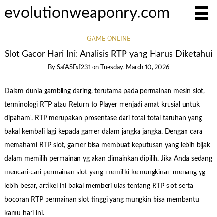
evolutionweaponry.com
GAME ONLINE
Slot Gacor Hari Ini: Analisis RTP yang Harus Diketahui
By
SafASFsf231
on
Tuesday, March 10, 2026
Dalam dunia gambling daring, terutama pada permainan mesin slot,
terminologi RTP atau Return to Player menjadi amat krusial untuk
dipahami. RTP merupakan prosentase dari total total taruhan yang
bakal kembali lagi kepada gamer dalam jangka jangka. Dengan cara
memahami RTP slot, gamer bisa membuat keputusan yang lebih bijak
dalam memilih permainan yg akan dimainkan dipilih. Jika Anda sedang
mencari-cari permainan slot yang memiliki kemungkinan menang yg
lebih besar, artikel ini bakal memberi ulas tentang RTP slot serta
bocoran RTP permainan slot tinggi yang mungkin bisa membantu
kamu hari ini.